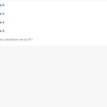
e 6
e 5
e 4
e 3
s créatrices de la VF !
e 2
e 1
e Mektoub My Love arrive enfin ! Rencontre avec Shaïn Boumedine et Sal
i : après Toni en famille
elle réalise le bouleversant Dites lui que je l'aime
ais ! Rencontre autour de Vie privée de Rebecca Zlotowski
 de Marguerite, Grave... Rencontre avec Ella Rumpf