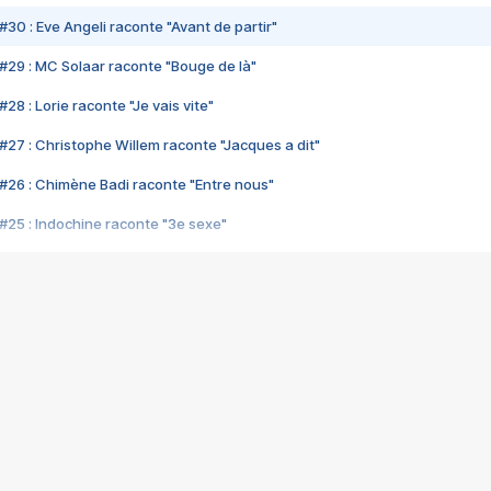
#30 : Eve Angeli raconte "Avant de partir"
#29 : MC Solaar raconte "Bouge de là"
28 : Lorie raconte "Je vais vite"
#27 : Christophe Willem raconte "Jacques a dit"
#26 : Chimène Badi raconte "Entre nous"
#25 : Indochine raconte "3e sexe"
#24 : Zaho raconte "C'est chelou"
#23 : Patrick Bruel raconte "Au café des délices"
#22 : Kyo raconte "Le chemin"
#21 : Nolwenn Leroy raconte "Cassé"
#20 : Patrick Hernandez raconte "Born to be alive"
#19 : Lorie raconte "Près de moi"