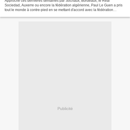
Approché ces dernières semaines par Sochaux, Bordeaux, le Real
Sociedad, Auxerre ou encore la fédération algérienne, Paul Le Guen a pris
tout le monde à contre-pied en se mettant d'accord avec la fédération
d'Oman. Celle-ci annonce samedi dans un communiqué...
Publicité