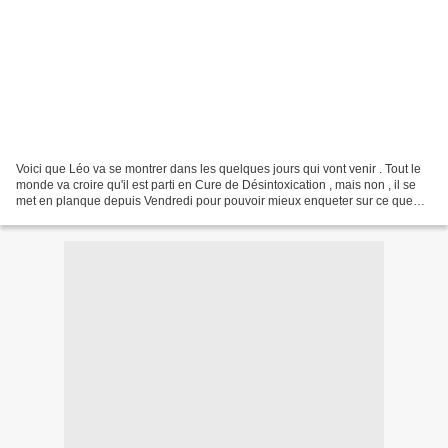
Voici que Léo va se montrer dans les quelques jours qui vont venir . Tout le
monde va croire qu'il est parti en Cure de Désintoxication , mais non , il se
met en planque depuis Vendredi pour pouvoir mieux enqueter sur ce que
subit Eve . Pour que Barbara...